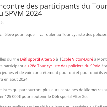
encontre des participants du Tou
 du SPVM 2024
tés
illes du 41e
Défi sportif AlterGo
à l’
École Victor-Doré
à Montr
rs participant
au 28e Tour cycliste des policiers du SPVM
éta
 jeunes et de voir concrètement pour qui et pour quoi ils v
ra en août 2024.
cyclistes qui parcourront plusieurs centaines de kilomètres s
ver 125 000$ pour soutenir le Défi sportif AlterGo.
haque cycliste est jumelé à un jeune qui participe au Défi sp