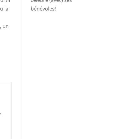
célèbre (avec) ses
u la
bénévoles!
, un
s