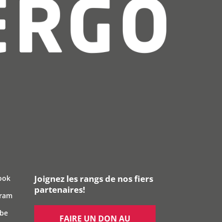
Joignez les rangs de nos fiers
ook
partenaires!
gram
ube
FAIRE UN DON AU