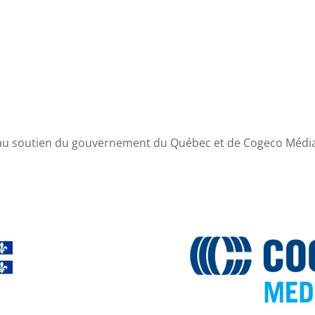
Abitibi-Témiscamingue
Je consulte les résultats
au soutien du gouvernement du Québec et de Cogeco Médi