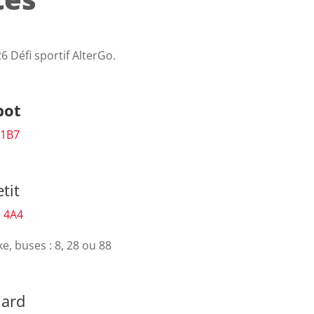
6 Défi sportif AlterGo.
abot
 1B7
etit
H 4A4
, buses : 8, 28 ou 88
llard