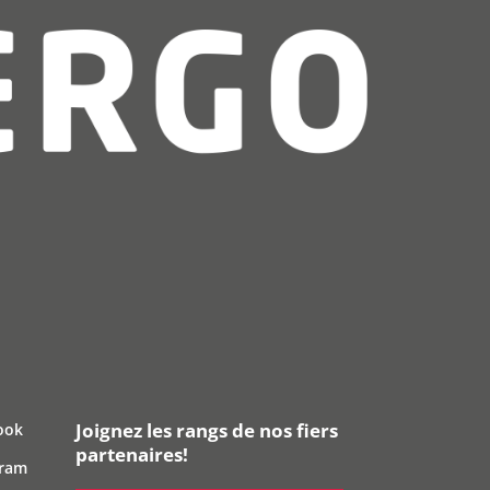
Joignez les rangs de nos fiers
ook
partenaires!
gram