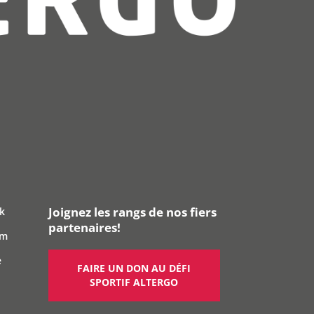
Joignez les rangs de nos fiers
k
partenaires!
am
e
FAIRE UN DON AU DÉFI
SPORTIF ALTERGO