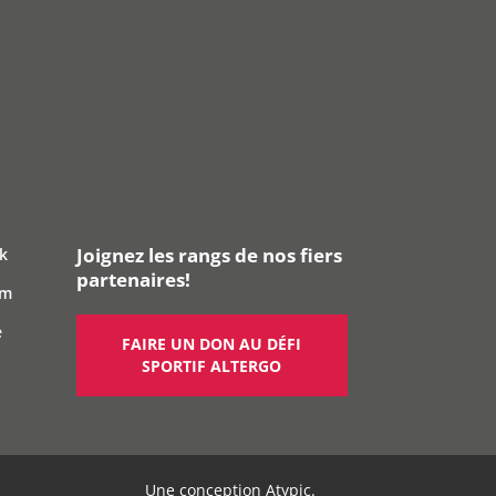
Joignez les rangs de nos fiers
k
partenaires!
am
e
FAIRE UN DON AU DÉFI
SPORTIF ALTERGO
Une conception
Atypic
.