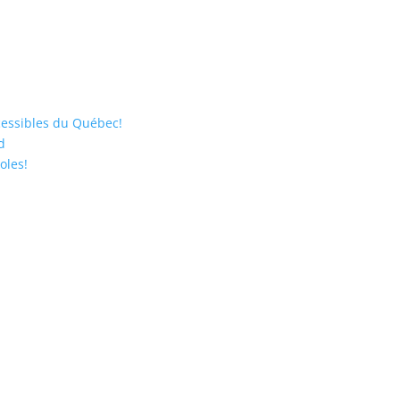
cessibles du Québec!
d
oles!