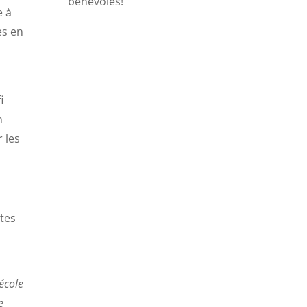
bénévoles!
e à
es en
i
n
 les
ètes
i
école
e