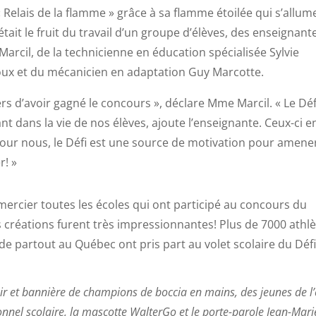
Relais de la flamme » grâce à sa flamme étoilée qui s’allum
 était le fruit du travail d’un groupe d’élèves, des enseignant
arcil, de la technicienne en éducation spécialisée Sylvie
roux et du mécanicien en adaptation Guy Marcotte.
rs d’avoir gagné le concours », déclare Mme Marcil. « Le Déf
 dans la vie de nos élèves, ajoute l’enseignante. Ceux-ci e
 pour nous, le Défi est une source de motivation pour amener
r! »
emercier toutes les écoles qui ont participé au concours du
s créations furent très impressionnantes! Plus de 7000 athl
de partout au Québec ont pris part au volet scolaire du Déf
nir et bannière de champions de boccia en mains, des jeunes de l’
nnel scolaire, la mascotte WalterGo et le porte-parole Jean-Mari