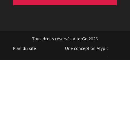
Tous droits réservés AlterGo 2026
Plan du site
Une conception
Atypic
.