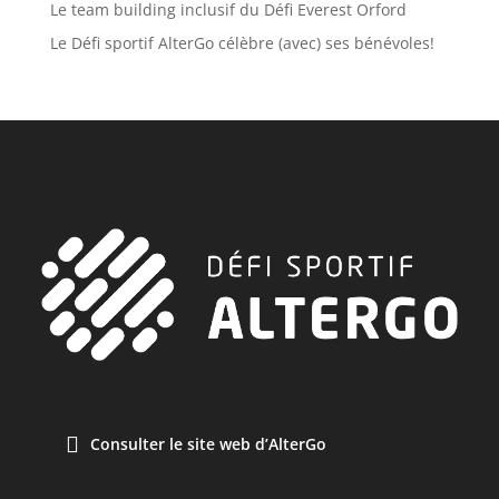
Le team building inclusif du Défi Everest Orford
Le Défi sportif AlterGo célèbre (avec) ses bénévoles!
Consulter le site web d’AlterGo