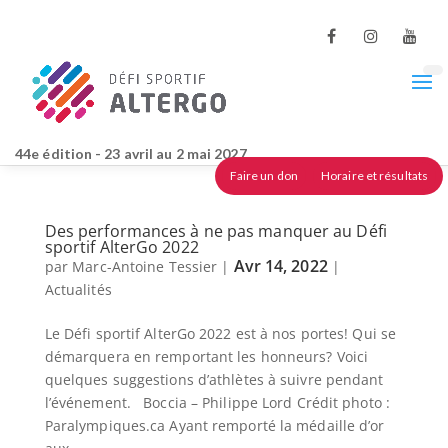
44e édition - 23 avril au 2 mai 2027
Faire un don
Horaire et résultats
Des performances à ne pas manquer au Défi
sportif AlterGo 2022
Avr 14, 2022
par
Marc-Antoine Tessier
|
|
Actualités
Le Défi sportif AlterGo 2022 est à nos portes! Qui se
démarquera en remportant les honneurs? Voici
quelques suggestions d’athlètes à suivre pendant
l’événement. Boccia – Philippe Lord Crédit photo :
Paralympiques.ca Ayant remporté la médaille d’or