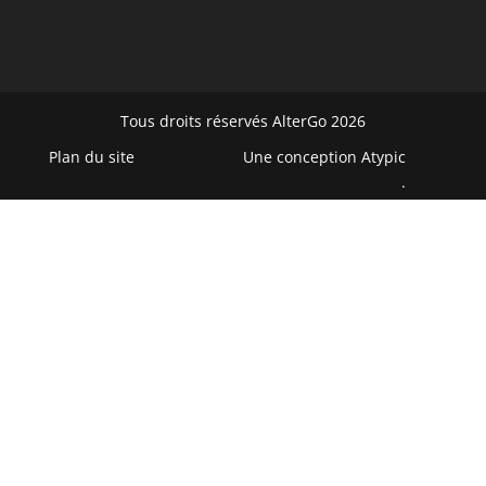
Tous droits réservés AlterGo 2026
Plan du site
Une conception
Atypic
.