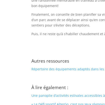
une randonnée mémorable en traîneau à chiens 
bon équipement!
Finalement, on conseille de bien planifier sa vi
d’un parc avant de se déplacer ainsi qu’en con
sentiers pour s’éviter des déceptions.
Puis, il ne reste qu’à s’habiller chaudement et à
Autres ressources
Répertoire des équipements adaptés dans les 
À lire également :
Une panoplie d’activités estivales accessibles 
« Le Défi sportif AlterGo, c’est nos Jeux olymp