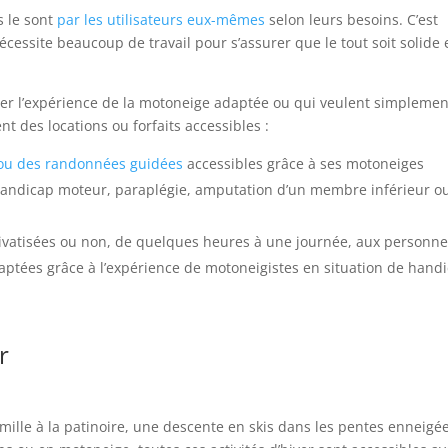
s le sont
par les utilisateurs eux-mêmes
selon leurs besoins. C’est
cessite beaucoup de travail pour s’assurer que le tout soit solide 
nter l’expérience de la motoneige adaptée ou qui veulent simplemen
nt des locations ou forfaits accessibles :
ou des randonnées guidées
accessibles grâce à ses motoneiges
: handicap moteur, paraplégie, amputation d’un membre inférieur o
ivatisées ou non, de quelques heures à une journée, aux personn
aptées grâce à l’expérience de motoneigistes en situation de handi
r
amille à la patinoire, une descente en skis dans les pentes enneigé