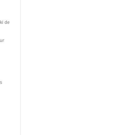
ki de
our
es