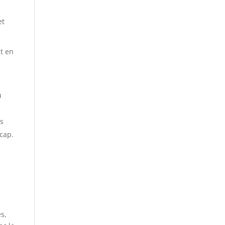
et
t en
u
es
cap.
es,