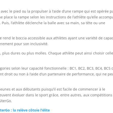
r avec le pied ou la propulser à l’aide d’une rampe qui est opérée p
 place la rampe selon les instructions de l’athlète qu’elle accomp
Puis, l’athlète déclenche la balle avec sa main, sa tête ou une
lle rend le boccia accessible aux athlètes ayant une variété de capa
èrement pour son inclusivité.
, plus dures ou plus molles. Chaque athlète peut ainsi choisir cell
gories selon leur capacité fonctionnelle : BC1, BC2, BC3, BC4, BC5 
s ont droit ou non à l’aide d’un partenaire de performance, qui ne pe
 jeunes et aux débutants puisqu’il est facile de commencer à le
peuvent évoluer dans le sport grâce, entre autres, aux compétitions
AlterGo.
terGo : la relève côtoie l’élite