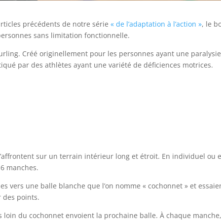
rticles précédents de notre série
« de l’adaptation à l’action »
, le b
personnes sans limitation fonctionnelle.
urling. Créé originellement pour les personnes ayant une paralysi
tiqué par des athlètes ayant une variété de déficiences motrices.
affrontent sur un terrain intérieur long et étroit. En individuel ou 
a 6 manches.
les vers une balle blanche que l’on nomme « cochonnet » et essaie
 des points.
plus loin du cochonnet envoient la prochaine balle. À chaque manche