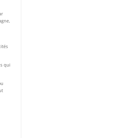
ar
agne,
cités
es qui
ou
ut