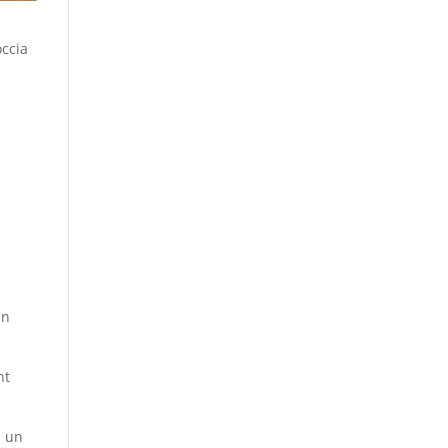
occia
e
en
nt
, un